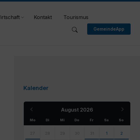
irtschaft
Kontakt
Tourismus
GemeindeApp
Kalender
Previous
Next
August
2026
Month
Month
Mo
Di
Mi
Do
Fr
Sa
So
Skip
calendar
27
28
29
30
31
1
2
days