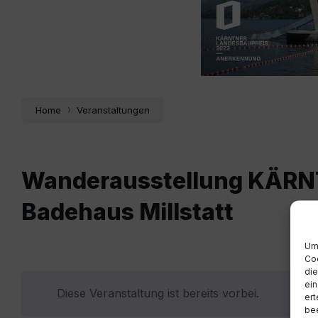
Home
Veranstaltungen
Wanderausstellung KÄR
Badehaus Millstatt
Um 
Coo
die
ein
Diese Veranstaltung ist bereits vorbei.
ert
bee