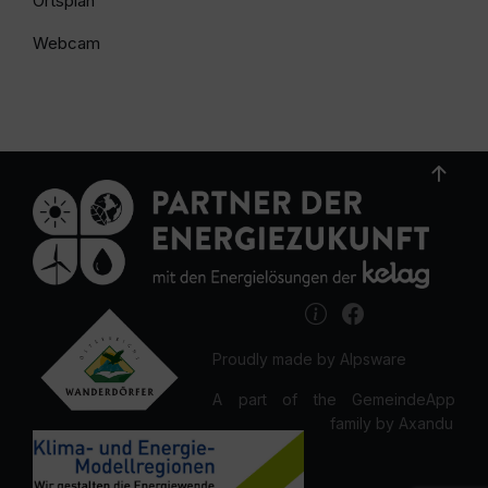
Ortsplan
Webcam
Proudly made by Alpsware
A part of the GemeindeApp
family by Axandu