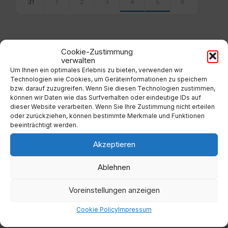
31
1
2
3
4
5
6
Back
to
calendar
days
Cookie-Zustimmung
verwalten
Filter
Um Ihnen ein optimales Erlebnis zu bieten, verwenden wir
Technologien wie Cookies, um Geräteinformationen zu speichern
bzw. darauf zuzugreifen. Wenn Sie diesen Technologien zustimmen,
können wir Daten wie das Surfverhalten oder eindeutige IDs auf
Von:
dieser Website verarbeiten. Wenn Sie Ihre Zustimmung nicht erteilen
oder zurückziehen, können bestimmte Merkmale und Funktionen
beeinträchtigt werden.
Bis:
Akzeptieren
Filter
Ablehnen
Voreinstellungen anzeigen
Cookie Policy
Impressum
Kategorien