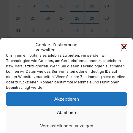
17
18
19
20
21
22
23
24
25
26
27
28
29
30
31
1
2
3
4
5
6
Back
Cookie-Zustimmung
to
verwalten
calendar
Um Ihnen ein optimales Erlebnis zu bieten, verwenden wir
days
Technologien wie Cookies, um Geräteinformationen zu speichern
bzw. darauf zuzugreifen. Wenn Sie diesen Technologien zustimmen,
Filter
können wir Daten wie das Surfverhalten oder eindeutige IDs auf
dieser Website verarbeiten. Wenn Sie Ihre Zustimmung nicht erteilen
oder zurückziehen, können bestimmte Merkmale und Funktionen
beeinträchtigt werden.
Von:
Akzeptieren
Bis:
Ablehnen
Filter
Voreinstellungen anzeigen