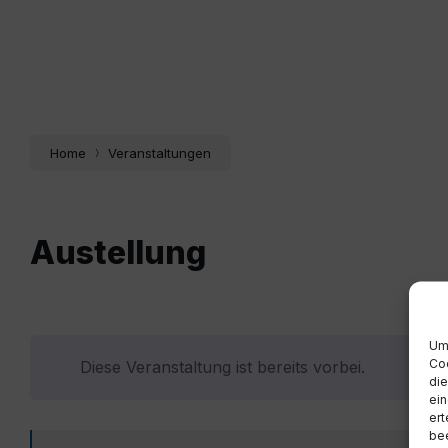
Home
Veranstaltungen
Austellung
Um 
Coo
Diese Veranstaltung ist bereits vorbei.
die
ein
ert
bee