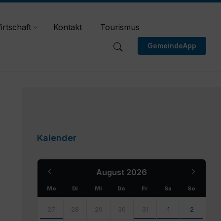
irtschaft
Kontakt
Tourismus
GemeindeApp
Kalender
Previous
Next
August
2026
Month
Month
Mo
Di
Mi
Do
Fr
Sa
So
Skip
calendar
27
28
29
30
31
1
2
days