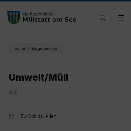
Skip
Skip
Skip
to
to
to
content
main
footer
navigation
Home
Bürgerservice
Umwelt/Müll
A-Z
Zurück zu Allen