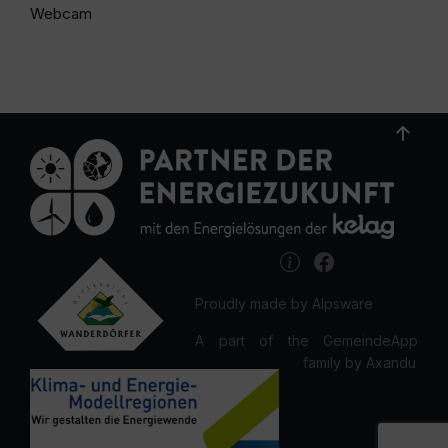
Webcam
Proudly made by Alpsware
A part of the GemeindeApp
family by Axandu