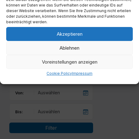
können wir Daten wie das Surfverhalten oder eindeutige IDs auf
17
18
19
20
21
22
23
dieser Website verarbeiten. Wenn Sie Ihre Zustimmung nicht erteilen
oder zurückziehen, können bestimmte Merkmale und Funktionen
24
25
26
27
28
29
30
beeinträchtigt werden.
31
1
2
3
4
5
6
Akzeptieren
Back
to
Ablehnen
calendar
days
Voreinstellungen anzeigen
Filter
Cookie Policy
Impressum
Von:
Bis:
Filter