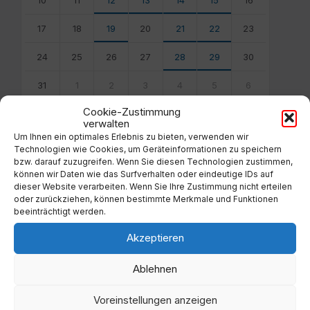
10
11
12
13
14
15
16
17
18
19
20
21
22
23
24
25
26
27
28
29
30
31
1
2
3
4
5
6
Back
Cookie-Zustimmung
to
verwalten
calendar
Um Ihnen ein optimales Erlebnis zu bieten, verwenden wir
days
Technologien wie Cookies, um Geräteinformationen zu speichern
bzw. darauf zuzugreifen. Wenn Sie diesen Technologien zustimmen,
Filter
können wir Daten wie das Surfverhalten oder eindeutige IDs auf
dieser Website verarbeiten. Wenn Sie Ihre Zustimmung nicht erteilen
oder zurückziehen, können bestimmte Merkmale und Funktionen
beeinträchtigt werden.
Von:
Akzeptieren
Bis:
Ablehnen
Filter
Voreinstellungen anzeigen