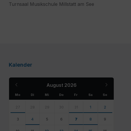
Turnsaal Musikschule Millstatt am See
Kalender
Previous
Next
August
2026
Month
Month
Mo
Di
Mi
Do
Fr
Sa
So
Skip
calendar
27
28
29
30
31
1
2
days
3
4
5
6
7
8
9