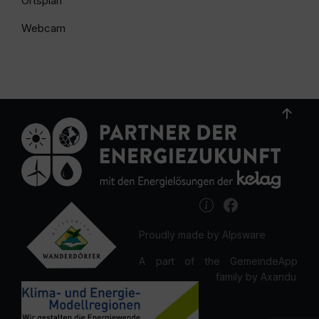
Ortsplan
Webcam
Proudly made by Alpsware
A part of the GemeindeApp
family by Axandu