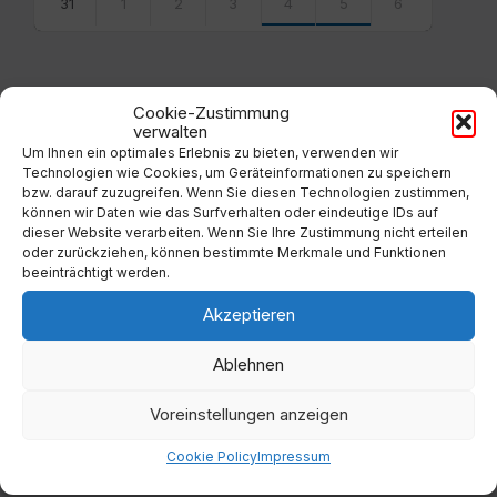
31
1
2
3
4
5
6
Back
to
calendar
days
Cookie-Zustimmung
verwalten
Filter
Um Ihnen ein optimales Erlebnis zu bieten, verwenden wir
Technologien wie Cookies, um Geräteinformationen zu speichern
bzw. darauf zuzugreifen. Wenn Sie diesen Technologien zustimmen,
können wir Daten wie das Surfverhalten oder eindeutige IDs auf
Von:
dieser Website verarbeiten. Wenn Sie Ihre Zustimmung nicht erteilen
oder zurückziehen, können bestimmte Merkmale und Funktionen
beeinträchtigt werden.
Bis:
Akzeptieren
Filter
Ablehnen
Voreinstellungen anzeigen
Cookie Policy
Impressum
Kategorien