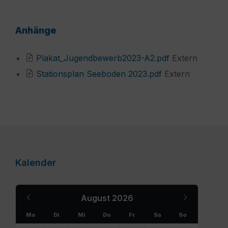
Anhänge
File
Plakat_Jugendbewerb2023-A2.pdf
Extern
extension:
File
Stationsplan Seeboden 2023.pdf
Extern
pdf
extension:
pdf
Kalender
Previous
Next
August
2026
Month
Month
Mo
Di
Mi
Do
Fr
Sa
So
Skip