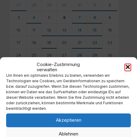
calendar
27
28
29
30
31
1
2
days
3
4
5
6
7
8
9
10
11
12
13
14
15
16
17
18
19
20
21
22
23
24
25
26
27
28
29
30
Cookie-Zustimmung
31
1
2
3
4
5
6
verwalten
Um Ihnen ein optimales Erlebnis zu bieten, verwenden wir
Back
Technologien wie Cookies, um Geräteinformationen zu speichern
to
bzw. darauf zuzugreifen. Wenn Sie diesen Technologien zustimmen,
calendar
können wir Daten wie das Surfverhalten oder eindeutige IDs auf
days
dieser Website verarbeiten. Wenn Sie Ihre Zustimmung nicht erteilen
oder zurückziehen, können bestimmte Merkmale und Funktionen
Filter
beeinträchtigt werden.
Akzeptieren
Von:
Ablehnen