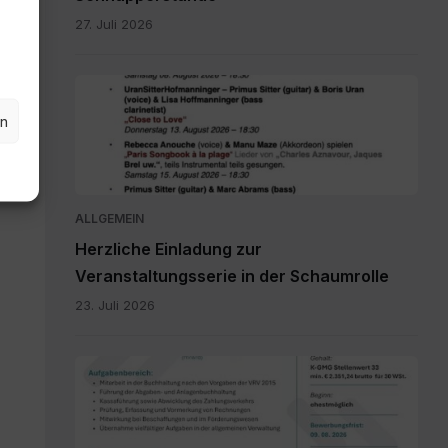
27. Juli 2026
Schaumrolle.jpg
en
ALLGEMEIN
Herzliche Einladung zur
Veranstaltungsserie in der Schaumrolle
23. Juli 2026
Millstatt
-
MA
FV