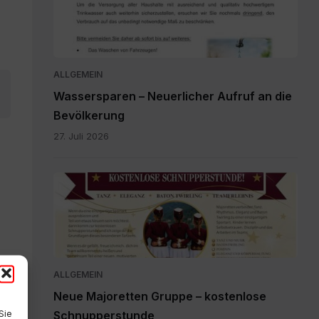
ALLGEMEIN
Wassersparen – Neuerlicher Aufruf an die
Bevölkerung
27. Juli 2026
plakát
pdf.pdf
ALLGEMEIN
Neue Majoretten Gruppe – kostenlose
Sie
Schnupperstunde