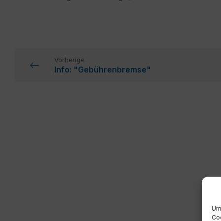
Vorherige
Info: "Gebührenbremse"
Um 
Coo