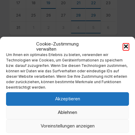
17
18
19
20
21
22
23
24
25
26
27
28
29
30
31
1
2
3
4
5
6
Back
to
Cookie-Zustimmung
calendar
verwalten
days
Um Ihnen ein optimales Erlebnis zu bieten, verwenden wir
Technologien wie Cookies, um Geräteinformationen zu speichern
Filter
bzw. darauf zuzugreifen. Wenn Sie diesen Technologien zustimmen,
können wir Daten wie das Surfverhalten oder eindeutige IDs auf
dieser Website verarbeiten. Wenn Sie Ihre Zustimmung nicht erteilen
oder zurückziehen, können bestimmte Merkmale und Funktionen
Von:
beeinträchtigt werden.
Akzeptieren
Bis:
Ablehnen
Filter
Voreinstellungen anzeigen