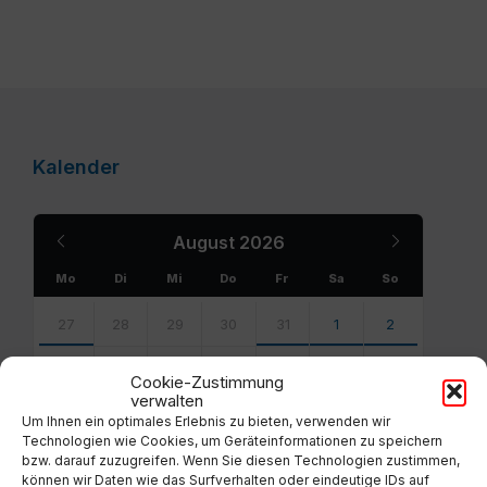
Kalender
Previous
Next
August
2026
Month
Month
Mo
Di
Mi
Do
Fr
Sa
So
Skip
calendar
27
28
29
30
31
1
2
days
3
4
5
6
7
8
9
Cookie-Zustimmung
verwalten
10
11
12
13
14
15
16
Um Ihnen ein optimales Erlebnis zu bieten, verwenden wir
Technologien wie Cookies, um Geräteinformationen zu speichern
17
18
19
20
21
22
23
bzw. darauf zuzugreifen. Wenn Sie diesen Technologien zustimmen,
können wir Daten wie das Surfverhalten oder eindeutige IDs auf