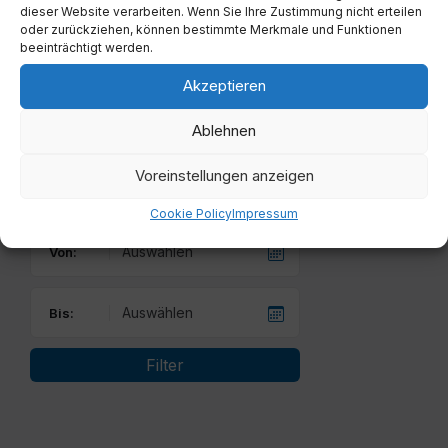
dieser Website verarbeiten. Wenn Sie Ihre Zustimmung nicht erteilen
24
25
26
27
28
29
30
oder zurückziehen, können bestimmte Merkmale und Funktionen
beeinträchtigt werden.
31
1
2
3
4
5
6
Akzeptieren
Back
to
calendar
Ablehnen
days
Voreinstellungen anzeigen
Filter
Cookie Policy
Impressum
Von:
Bis:
Filter