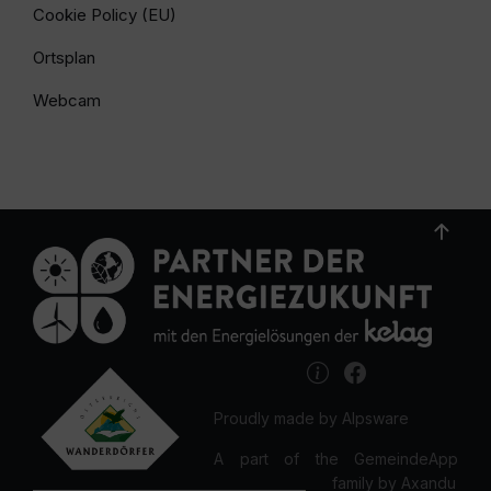
Cookie Policy (EU)
Ortsplan
Webcam
Proudly made by Alpsware
A part of the GemeindeApp
family by Axandu