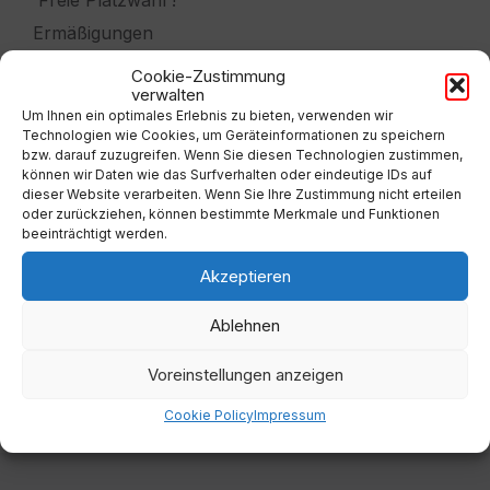
Freie Platzwahl !
Ermäßigungen
für Schüler/Studenten
Cookie-Zustimmung
verwalten
Kelag PlusClub und Kleine Zeitung
Um Ihnen ein optimales Erlebnis zu bieten, verwenden wir
Vorteilsclubmitglieder
Technologien wie Cookies, um Geräteinformationen zu speichern
bzw. darauf zuzugreifen. Wenn Sie diesen Technologien zustimmen,
können wir Daten wie das Surfverhalten oder eindeutige IDs auf
dieser Website verarbeiten. Wenn Sie Ihre Zustimmung nicht erteilen
www.gitarrenfestival.at
oder zurückziehen, können bestimmte Merkmale und Funktionen
beeinträchtigt werden.
Akzeptieren
Anhänge
Ablehnen
File
Flyer-Silvester-2025-klein.pdf
Extern
extension:
Voreinstellungen anzeigen
pdf
Cookie Policy
Impressum