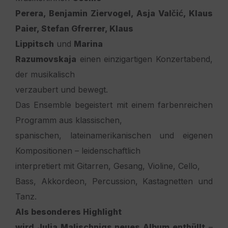
Perera, Benjamin Ziervogel, Asja Valčić, Klaus
Paier, Stefan Gfrerrer, Klaus
Lippitsch
und
Marina
Razumovskaja
einen einzigartigen Konzertabend,
der musikalisch
verzaubert und bewegt.
Das Ensemble begeistert mit einem farbenreichen
Programm aus klassischen,
spanischen, lateinamerikanischen und eigenen
Kompositionen – leidenschaftlich
interpretiert mit Gitarren, Gesang, Violine,
Cello,
Bass, Akkordeon, Percussion, Kastagnetten und
Tanz.
Als besonderes Highlight
wird Julia Malischnigs neues Album enthüllt
–