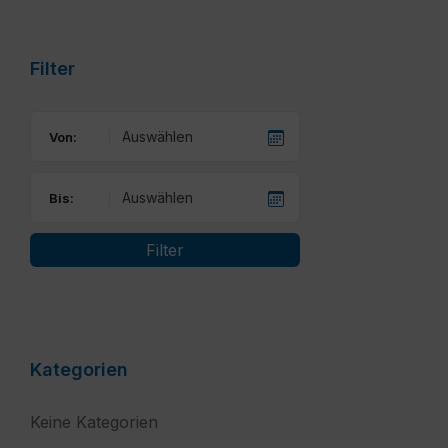
calendar
days
Filter
Von:
Bis:
Filter
Kategorien
Keine Kategorien