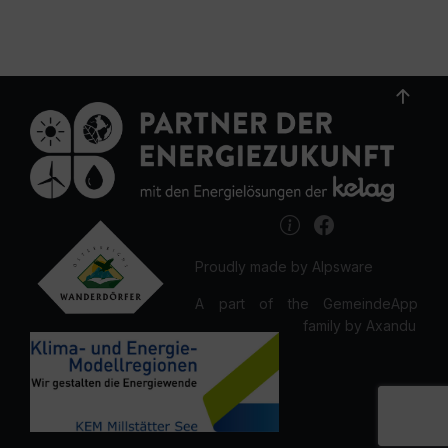
Proudly made by Alpsware
A part of the GemeindeApp
family by Axandu