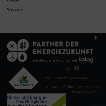
Ortsplan
Webcam
Proudly made by Alpsware
A part of the GemeindeApp
family by Axandu