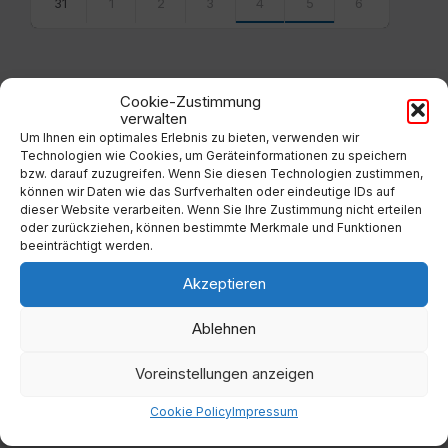
31
1
2
3
4
5
6
Back
to
calendar
days
Cookie-Zustimmung
verwalten
Filter
Um Ihnen ein optimales Erlebnis zu bieten, verwenden wir
Technologien wie Cookies, um Geräteinformationen zu speichern
bzw. darauf zuzugreifen. Wenn Sie diesen Technologien zustimmen,
können wir Daten wie das Surfverhalten oder eindeutige IDs auf
Von:
dieser Website verarbeiten. Wenn Sie Ihre Zustimmung nicht erteilen
oder zurückziehen, können bestimmte Merkmale und Funktionen
beeinträchtigt werden.
Bis:
Akzeptieren
Filter
Ablehnen
Voreinstellungen anzeigen
Cookie Policy
Impressum
Kategorien