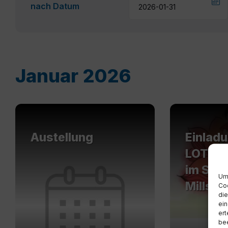
nach Datum
Januar 2026
Mehr
Mehr
erfahren
erfahren
Austellung
Einlad
LOTUS 
im See
Um 
Millstat
Coo
die
ein
ert
bee