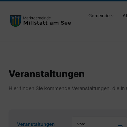
Skip
Skip
Skip
gemeinde@millstatt.at
+43 (0)4766 - 2021
to
to
to
content
main
footer
Gemeinde
Ak
navigation
Veranstaltungen
Hier finden Sie kommende Veranstaltungen, die in
Veranstaltungen
Von: