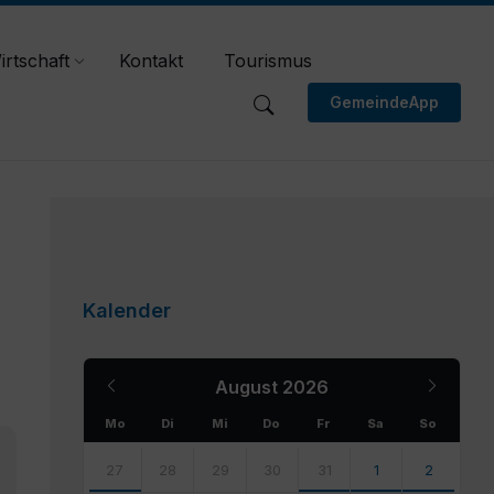
irtschaft
Kontakt
Tourismus
GemeindeApp
Kalender
Previous
Next
August
2026
Month
Month
Mo
Di
Mi
Do
Fr
Sa
So
Skip
calendar
27
28
29
30
31
1
2
days