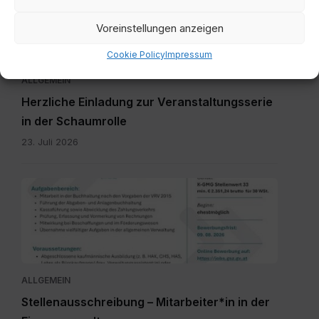
Voreinstellungen anzeigen
Cookie Policy
Impressum
ALLGEMEIN
Herzliche Einladung zur Veranstaltungsserie
in der Schaumrolle
23. Juli 2026
Millstatt
-
MA
FV
(1).pdf
ALLGEMEIN
Stellenausschreibung – Mitarbeiter*in in der