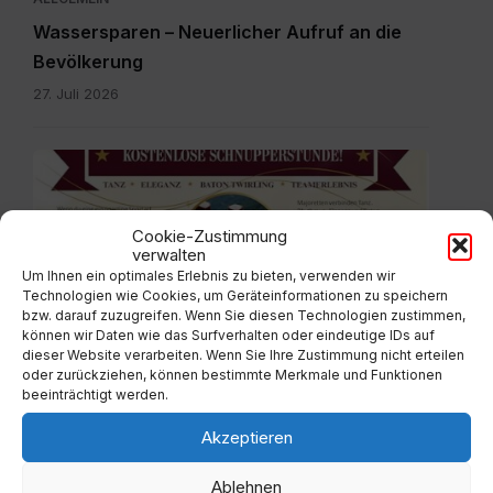
Wassersparen – Neuerlicher Aufruf an die
Bevölkerung
27. Juli 2026
plakát
pdf.pdf
Cookie-Zustimmung
verwalten
Um Ihnen ein optimales Erlebnis zu bieten, verwenden wir
Technologien wie Cookies, um Geräteinformationen zu speichern
ALLGEMEIN
bzw. darauf zuzugreifen. Wenn Sie diesen Technologien zustimmen,
können wir Daten wie das Surfverhalten oder eindeutige IDs auf
Neue Majoretten Gruppe – kostenlose
dieser Website verarbeiten. Wenn Sie Ihre Zustimmung nicht erteilen
Schnupperstunde
oder zurückziehen, können bestimmte Merkmale und Funktionen
beeinträchtigt werden.
27. Juli 2026
Akzeptieren
Schaumrolle.jpg
Ablehnen