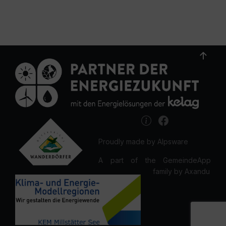
Proudly made by Alpsware
A part of the GemeindeApp
family by Axandu