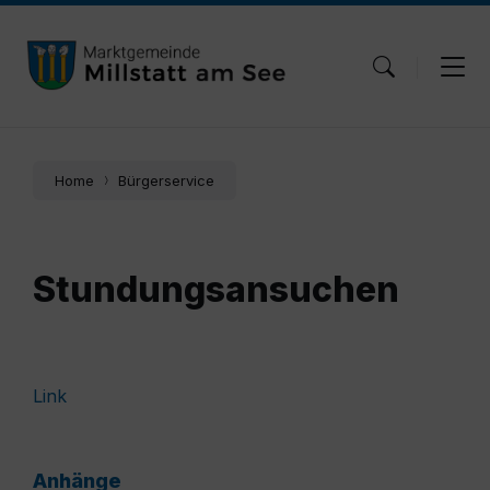
Skip
Skip
Skip
to
to
to
content
main
footer
navigation
Home
Bürgerservice
Stundungsansuchen
Link
Anhänge