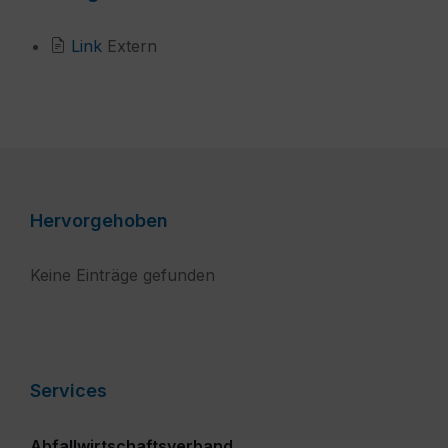
File
Link
Extern
extension:
aspx?
pn=Bccdef2c320f54f89b443e6705af1dbbe&
Hervorgehoben
Keine Einträge gefunden
Services
Abfallwirtschaftsverband