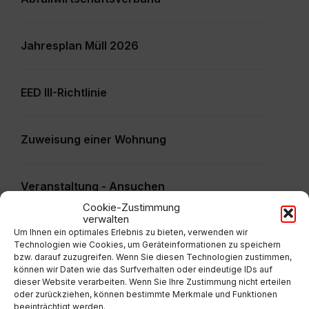
Jahresplan Müll 2026
EED III-Richtlinie
Zuweisung einer Wohnung
Veranstaltung - Ansuchen
Cookie-Zustimmung
verwalten
Informationsfreiheitsgesetz -
Um Ihnen ein optimales Erlebnis zu bieten, verwenden wir
Technologien wie Cookies, um Geräteinformationen zu speichern
Informationsbegehren gem. § 7 IFG
bzw. darauf zuzugreifen. Wenn Sie diesen Technologien zustimmen,
können wir Daten wie das Surfverhalten oder eindeutige IDs auf
dieser Website verarbeiten. Wenn Sie Ihre Zustimmung nicht erteilen
oder zurückziehen, können bestimmte Merkmale und Funktionen
Mehr
beeinträchtigt werden.