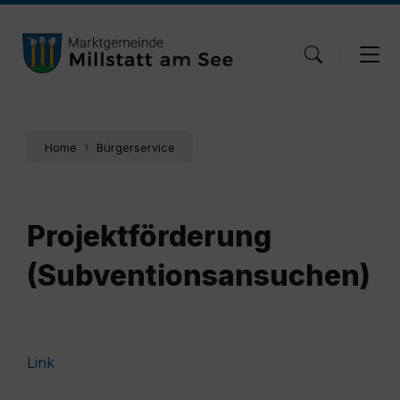
Skip
Skip
Skip
to
to
to
content
main
footer
navigation
Home
Bürgerservice
Projektförderung
(Subventionsansuchen)
Link