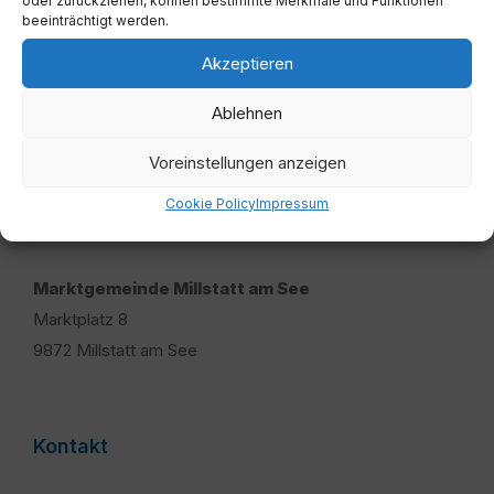
oder zurückziehen, können bestimmte Merkmale und Funktionen
beeinträchtigt werden.
Mehr
Akzeptieren
Ablehnen
Voreinstellungen anzeigen
Cookie Policy
Impressum
Adresse
Marktgemeinde Millstatt am See
Marktplatz 8
9872 Millstatt am See
Kontakt