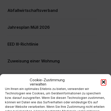
Abfallwirtschaftsverband
Jahresplan Müll 2026
EED III-Richtlinie
Zuweisung einer Wohnung
Veranstaltung - Ansuchen
Cookie-Zustimmung
verwalten
Um Ihnen ein optimales Erlebnis zu bieten, verwenden wir
Technologien wie Cookies, um Geräteinformationen zu speichern
Informationsfreiheitsgesetz -
bzw. darauf zuzugreifen. Wenn Sie diesen Technologien zustimmen,
Informationsbegehren gem. § 7 IFG
können wir Daten wie das Surfverhalten oder eindeutige IDs auf
dieser Website verarbeiten. Wenn Sie Ihre Zustimmung nicht erteilen