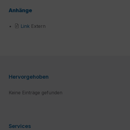
Anhänge
File
Link
Extern
extension:
aspx?
pn=B061ba49f399c4735835f6c209f31e317&
Hervorgehoben
Keine Einträge gefunden
Services