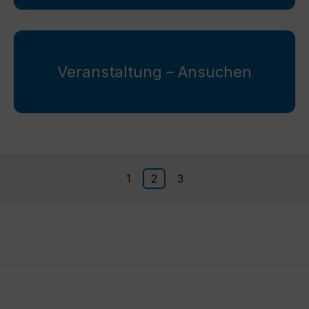
Veranstaltung – Ansuchen
g
1
2
3