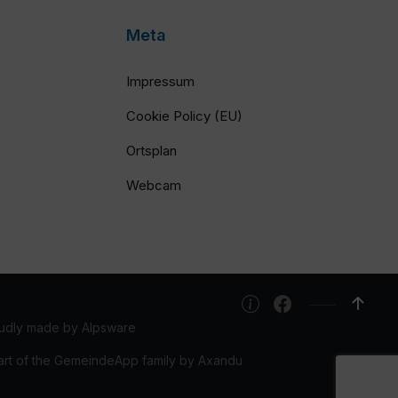
Meta
Impressum
Cookie Policy (EU)
Ortsplan
Webcam
udly made by Alpsware
art of the GemeindeApp family by Axandu