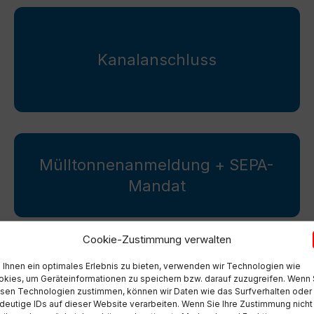
Kanalanschluss
Mülltonnenanmeldung + SEPA-
Mandat
Cookie-Zustimmung verwalten
Ihnen ein optimales Erlebnis zu bieten, verwenden wir Technologien wie
Personen- und Meldeauskunft
kies, um Geräteinformationen zu speichern bzw. darauf zuzugreifen. Wenn 
sen Technologien zustimmen, können wir Daten wie das Surfverhalten oder
deutige IDs auf dieser Website verarbeiten. Wenn Sie Ihre Zustimmung nicht