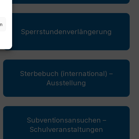
en
Sperrstundenverlängerung
Sterbebuch (international) –
Ausstellung
Subventionsansuchen –
Schulveranstaltungen