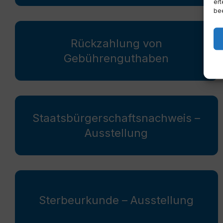
ert
bee
Rückzahlung von
Gebührenguthaben
Staatsbürgerschaftsnachweis –
Ausstellung
Sterbeurkunde – Ausstellung