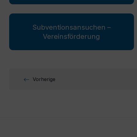
Subventionsansuchen –
Vereinsförderung
Seitennummerierun
Vorherige
der
Beiträge