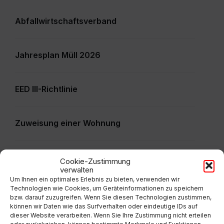
Abfallwirtschaftsverband
Jahresplan Müll 2026
EED III-Richtlinie
Zuweisung einer Wohnung
Veranstaltung - Ansuchen
Cookie-Zustimmung
verwalten
Um Ihnen ein optimales Erlebnis zu bieten, verwenden wir
Technologien wie Cookies, um Geräteinformationen zu speichern
Informationsfreiheitsgesetz -
bzw. darauf zuzugreifen. Wenn Sie diesen Technologien zustimmen,
Informationsbegehren gem. § 7 IFG
können wir Daten wie das Surfverhalten oder eindeutige IDs auf
dieser Website verarbeiten. Wenn Sie Ihre Zustimmung nicht erteilen