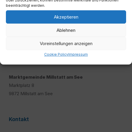
oder zurückziehen, können bestimmte Merkmale und Funktionen
beeinträchtigt werden.
Mehr
Akzeptieren
Ablehnen
Voreinstellungen anzeigen
Cookie Policy
Impressum
Adresse
Marktgemeinde Millstatt am See
Marktplatz 8
9872 Millstatt am See
Kontakt