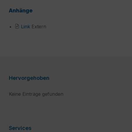
Anhänge
File
Link
Extern
extension:
aspx?
pn=B88024512954f42c5ba639b91166ba55a&
Hervorgehoben
Keine Einträge gefunden
Services