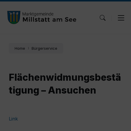
Skip
Skip
Skip
to
to
to
content
main
footer
navigation
Home
Bürgerservice
Flächenwidmungsbestä
tigung – Ansuchen
Link