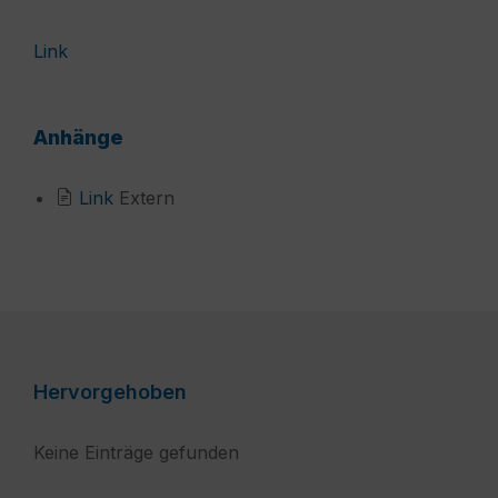
Link
Anhänge
File
Link
Extern
extension:
aspx?
pn=B9cfdcc0fd5ac4905a39da368845d3998&
Hervorgehoben
Keine Einträge gefunden