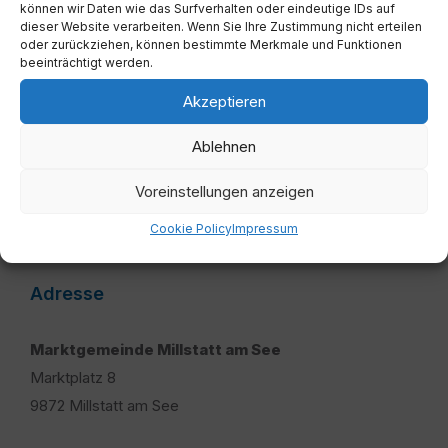
können wir Daten wie das Surfverhalten oder eindeutige IDs auf
Informationsfreiheitsgesetz -
dieser Website verarbeiten. Wenn Sie Ihre Zustimmung nicht erteilen
oder zurückziehen, können bestimmte Merkmale und Funktionen
Informationsbegehren gem. § 7 IFG
beeinträchtigt werden.
Akzeptieren
Mehr
Ablehnen
Voreinstellungen anzeigen
Cookie Policy
Impressum
Adresse
Marktgemeinde Millstatt am See
Marktplatz 8
9872 Millstatt am See