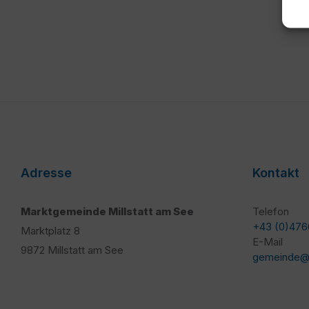
Adresse
Kontakt
Marktgemeinde Millstatt am See
Telefon
+43 (0)476
Marktplatz 8
E-Mail
9872 Millstatt am See
gemeinde@mi