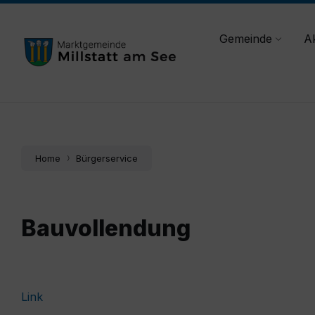
Skip
Skip
Skip
gemeinde@millstatt.at
+43 (0)4766 - 2021
to
to
to
content
main
footer
Gemeinde
Ak
navigation
Home
Bürgerservice
Bauvollendung
Link