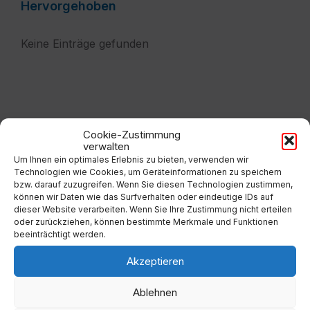
Hervorgehoben
Keine Einträge gefunden
Services
Cookie-Zustimmung
verwalten
Um Ihnen ein optimales Erlebnis zu bieten, verwenden wir
Abfallwirtschaftsverband
Technologien wie Cookies, um Geräteinformationen zu speichern
bzw. darauf zuzugreifen. Wenn Sie diesen Technologien zustimmen,
können wir Daten wie das Surfverhalten oder eindeutige IDs auf
Jahresplan Müll 2026
dieser Website verarbeiten. Wenn Sie Ihre Zustimmung nicht erteilen
oder zurückziehen, können bestimmte Merkmale und Funktionen
beeinträchtigt werden.
EED III-Richtlinie
Akzeptieren
Ablehnen
Zuweisung einer Wohnung