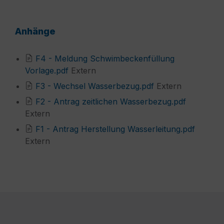
Anhänge
F4 - Meldung Schwimbeckenfüllung
File
Vorlage.pdf
Extern
extension:
File
F3 - Wechsel Wasserbezug.pdf
Extern
pdf
extension:
File
F2 - Antrag zeitlichen Wasserbezug.pdf
pdf
extension:
Extern
pdf
File
F1 - Antrag Herstellung Wasserleitung.pdf
extensi
Extern
pdf