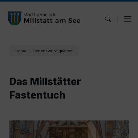
Skip
Skip
Skip
to
to
to
content
main
footer
navigation
Home
Sehenswürdigkeiten
Das Millstätter
Fastentuch