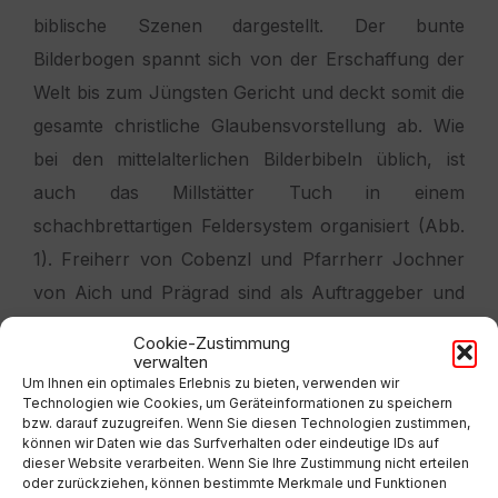
biblische Szenen dargestellt. Der bunte
Bilderbogen spannt sich von der Erschaffung der
Welt bis zum Jüngsten Gericht und deckt somit die
gesamte christliche Glaubensvorstellung ab. Wie
bei den mittelalterlichen Bilderbibeln üblich, ist
auch das Millstätter Tuch in einem
schachbrettartigen Feldersystem organisiert (Abb.
1). Freiherr von Cobenzl und Pfarrherr Jochner
von Aich und Prägrad sind als Auftraggeber und
Stifter durch ihre am Tuch aufgemalten Wappen
Cookie-Zustimmung
bezeugt. Sie haben das 1997 restaurierte
verwalten
Um Ihnen ein optimales Erlebnis zu bieten, verwenden wir
Fastentuch mit einer imposanten Kantenlänge von
Technologien wie Cookies, um Geräteinformationen zu speichern
bzw. darauf zuzugreifen. Wenn Sie diesen Technologien zustimmen,
etwa 8,60 auf 5,60 Meter eigens für die
können wir Daten wie das Surfverhalten oder eindeutige IDs auf
Stiftskirche Christus Salvator und Allerheiligen in
dieser Website verarbeiten. Wenn Sie Ihre Zustimmung nicht erteilen
oder zurückziehen, können bestimmte Merkmale und Funktionen
Millstatt als Guasche anfertigen lassen.