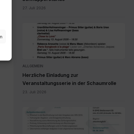
27. Juli 2026
Schaumrolle.jpg
en
ALLGEMEIN
Herzliche Einladung zur
Veranstaltungsserie in der Schaumrolle
23. Juli 2026
Millstatt
-
MA
FV