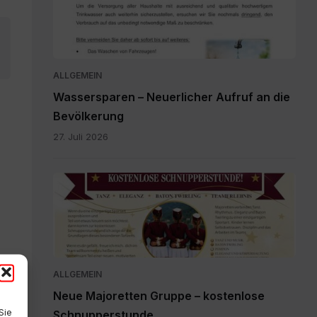
ALLGEMEIN
Wassersparen – Neuerlicher Aufruf an die
Bevölkerung
27. Juli 2026
plakát
pdf.pdf
ALLGEMEIN
Neue Majoretten Gruppe – kostenlose
Sie
Schnupperstunde