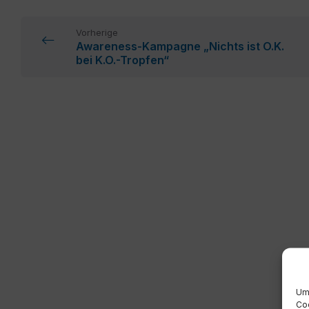
Vorherige
Awareness-Kampagne „Nichts ist O.K.
bei K.O.-Tropfen“
Um 
Coo