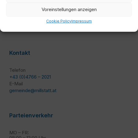
Marktgemeinde Millstatt am See
Voreinstellungen anzeigen
Marktplatz 8
Cookie Policy
Impressum
9872 Millstatt am See
Kontakt
Telefon
+43 (0)4766 – 2021
E-Mail
gemeinde@millstatt.at
Parteienverkehr
MO – FR:
08:00 – 12:00 Uhr