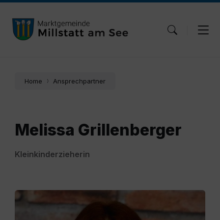
Skip
Skip
Skip
to
to
to
content
main
footer
navigation
Home
Ansprechpartner
Melissa Grillenberger
Kleinkinderzieherin