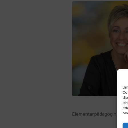
Um 
Coo
die
ein
ert
bee
Elementarpädagogin