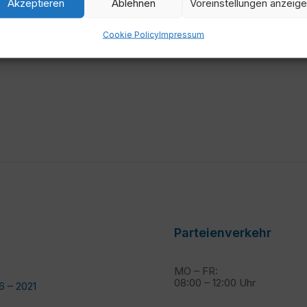
Akzeptieren
Ablehnen
Voreinstellungen anzeig
660 4766053
Cookie Policy
Impressum
4
Parteienverkehr
MO – FR:
08:00 – 12:00 Uhr
6 – 2021