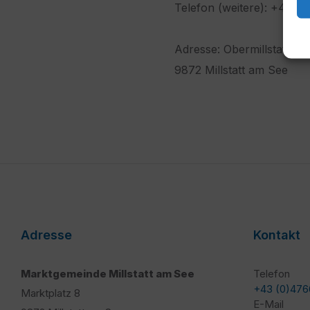
Telefon (weitere): +43 
Adresse: Obermillstatt 12
9872 Millstatt am See
Adresse
Kontakt
Marktgemeinde Millstatt am See
Telefon
+43 (0)476
Marktplatz 8
E-Mail