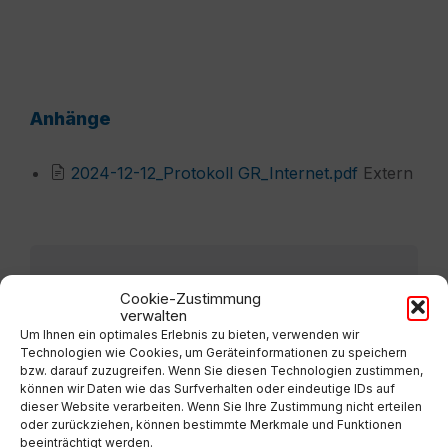
Anhänge
File
2024-12-12_Protokoll GR_Internet.pdf
Extern
extension:
pdf
Vorherige
Cookie-Zustimmung
Protokoll GR 6-3-2025
verwalten
Um Ihnen ein optimales Erlebnis zu bieten, verwenden wir
Nächste
Technologien wie Cookies, um Geräteinformationen zu speichern
Protokoll GR 27-6-2024
bzw. darauf zuzugreifen. Wenn Sie diesen Technologien zustimmen,
können wir Daten wie das Surfverhalten oder eindeutige IDs auf
dieser Website verarbeiten. Wenn Sie Ihre Zustimmung nicht erteilen
oder zurückziehen, können bestimmte Merkmale und Funktionen
beeinträchtigt werden.