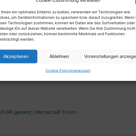
Cookie-Zustimmung verwalten
Ihnen ein optimales Erlebnis zu bieten, verwenden wir Technologien wie
kies, um Geräteinformationen zu speichern bzw. darauf zuzugreifen. Wenn 
sen Technologien zustimmen, können wir Daten wie das Surfverhalten oder
deutige IDs auf dieser Website verarbeiten. Wenn Sie Ihre Zustimmung nicht
eilen oder zurückziehen, können bestimmte Merkmale und Funktionen
inträchtigt werden.
Akzeptieren
Ablehnen
Voreinstellungen anzeig
Cookie Policy
Impressum
File
ll GR_gesamt_Internet.pdf
Extern
extension:
pdf