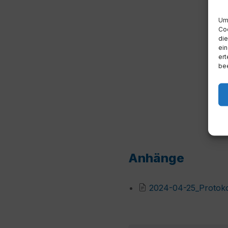
Um 
Coo
die
ein
ert
bee
Anhänge
2024-04-25_Protoko