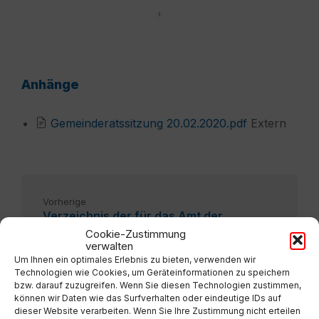
Anhänge
File
Gemeinderatssitzung 20.02.2020.pdf
Extern
extension:
pdf
Vorherige
Verzeichnis der für das Amt der
Geschworenen und Schaffen
Cookie-Zustimmung
ausgelosten Personen der Jahre 2027-
verwalten
2028
Um Ihnen ein optimales Erlebnis zu bieten, verwenden wir
Technologien wie Cookies, um Geräteinformationen zu speichern
bzw. darauf zuzugreifen. Wenn Sie diesen Technologien zustimmen,
Nächste
können wir Daten wie das Surfverhalten oder eindeutige IDs auf
Protokoll GR 16-7-2020
dieser Website verarbeiten. Wenn Sie Ihre Zustimmung nicht erteilen