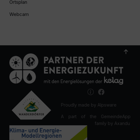
Ortsplan
Webcam
Proudly made by Alpsware
A part of the GemeindeApp
family by Axandu