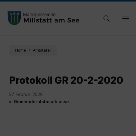
Skip
Skip
Skip
to
to
to
content
main
footer
navigation
Home
Amtstafel
Protokoll GR 20-2-2020
27. Februar 2026
in
Gemeinderatsbeschlüsse