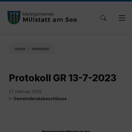
Skip
Skip
Skip
to
to
to
content
main
footer
navigation
Home
Amtstafel
Protokoll GR 13-7-2023
27. Februar 2026
in
Gemeinderatsbeschlüsse