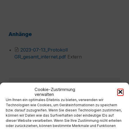
Anhänge
2023-07-13_Protokoll
File
GR_gesamt_internet.pdf
Extern
extension:
pdf
Vorherige
Cookie-Zustimmung
Protokoll GR 14-12-2023
verwalten
Um Ihnen ein optimales Erlebnis zu bieten, verwenden wir
Technologien wie Cookies, um Geräteinformationen zu speichern
Nächste
bzw. darauf zuzugreifen. Wenn Sie diesen Technologien zustimmen,
Protokoll GR 12-10-2023
können wir Daten wie das Surfverhalten oder eindeutige IDs auf
dieser Website verarbeiten. Wenn Sie Ihre Zustimmung nicht erteilen
oder zurückziehen, können bestimmte Merkmale und Funktionen