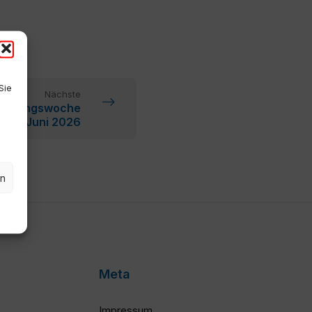
Sie
Nächste
ntragungswoche
is 22. Juni 2026
en
Meta
Impressum