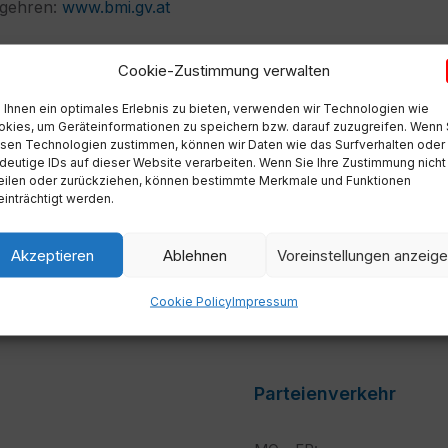
egehren:
www.bmi.gv.at
Cookie-Zustimmung verwalten
Ihnen ein optimales Erlebnis zu bieten, verwenden wir Technologien wie
kies, um Geräteinformationen zu speichern bzw. darauf zuzugreifen. Wenn 
sen Technologien zustimmen, können wir Daten wie das Surfverhalten oder
einderat 25.06.2026
Volksbegehren - Ei
deutige IDs auf dieser Website verarbeiten. Wenn Sie Ihre Zustimmung nicht
15. b
eilen oder zurückziehen, können bestimmte Merkmale und Funktionen
inträchtigt werden.
Akzeptieren
Ablehnen
Voreinstellungen anzeig
Cookie Policy
Impressum
Parteienverkehr