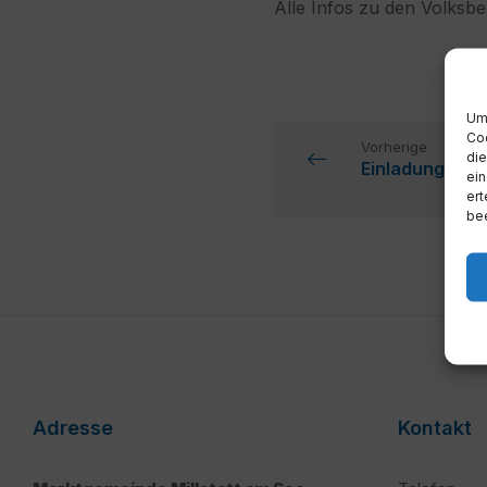
Alle Infos zu den Volksb
Um 
Coo
Vorherige
die
Einladung Gem
ein
ert
bee
Adresse
Kontakt