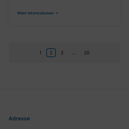
Mehr Informationen
Seitennummerierung
1
2
3
…
20
der
Beiträge
Adresse