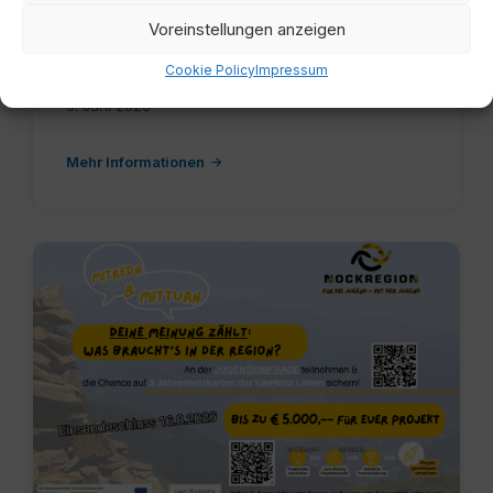
ALLGEMEIN
Voreinstellungen anzeigen
Paula – Stürze früh erkennen – mehr
Sicherheit
Cookie Policy
Impressum
9. Juni 2026
Mehr Informationen
Beitragsbild-
Website-
1024x683.png