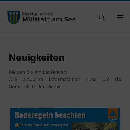
Skip
Skip
Skip
to
to
to
content
main
footer
navigation
Neuigkeiten
Bleiben Sie am Laufenden!
Alle aktuellen Informationen rund um die
Gemeinde finden Sie hier.
Baden-
Millstatt.pdf