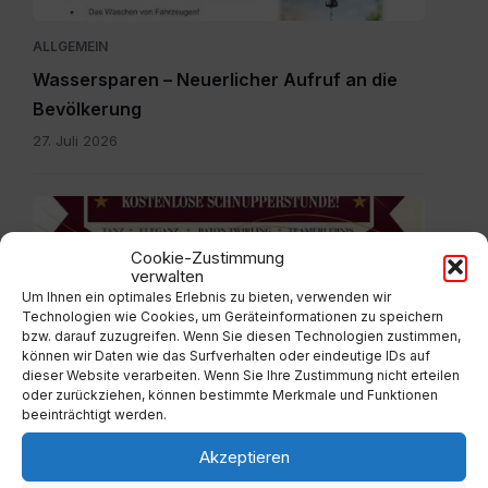
ALLGEMEIN
Wassersparen – Neuerlicher Aufruf an die
Bevölkerung
27. Juli 2026
plakát
pdf.pdf
Cookie-Zustimmung
verwalten
Um Ihnen ein optimales Erlebnis zu bieten, verwenden wir
Technologien wie Cookies, um Geräteinformationen zu speichern
bzw. darauf zuzugreifen. Wenn Sie diesen Technologien zustimmen,
ALLGEMEIN
können wir Daten wie das Surfverhalten oder eindeutige IDs auf
dieser Website verarbeiten. Wenn Sie Ihre Zustimmung nicht erteilen
Neue Majoretten Gruppe – kostenlose
oder zurückziehen, können bestimmte Merkmale und Funktionen
Schnupperstunde
beeinträchtigt werden.
27. Juli 2026
Akzeptieren