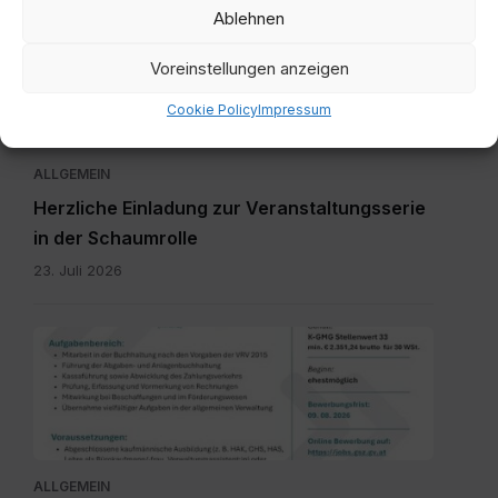
Ablehnen
Schaumrolle.jpg
Voreinstellungen anzeigen
Cookie Policy
Impressum
ALLGEMEIN
Herzliche Einladung zur Veranstaltungsserie
in der Schaumrolle
23. Juli 2026
Millstatt
-
MA
FV
(1).pdf
ALLGEMEIN