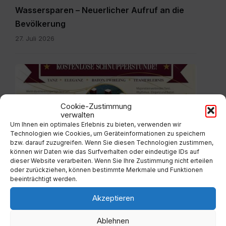
Wassersparen – Neuerlicher Aufruf an die
Bevölkerung
27. Juli 2026
plakát
pdf.pdf
Cookie-Zustimmung
verwalten
Um Ihnen ein optimales Erlebnis zu bieten, verwenden wir
Technologien wie Cookies, um Geräteinformationen zu speichern
ALLGEMEIN
bzw. darauf zuzugreifen. Wenn Sie diesen Technologien zustimmen,
Neue Majoretten Gruppe – kostenlose
können wir Daten wie das Surfverhalten oder eindeutige IDs auf
dieser Website verarbeiten. Wenn Sie Ihre Zustimmung nicht erteilen
Schnupperstunde
oder zurückziehen, können bestimmte Merkmale und Funktionen
beeinträchtigt werden.
27. Juli 2026
Akzeptieren
Schaumrolle.jpg
Ablehnen