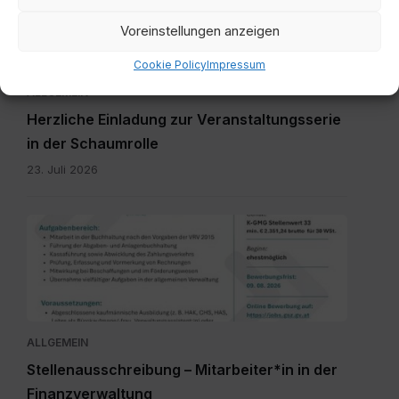
Voreinstellungen anzeigen
Cookie Policy
Impressum
ALLGEMEIN
Herzliche Einladung zur Veranstaltungsserie
in der Schaumrolle
23. Juli 2026
Millstatt
-
MA
FV
(1).pdf
ALLGEMEIN
Stellenausschreibung – Mitarbeiter*in in der
Finanzverwaltung