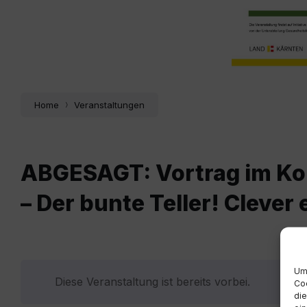
Home
Veranstaltungen
ABGESAGT: Vortrag im Kon
– Der bunte Teller! Clever
Um 
Diese Veranstaltung ist bereits vorbei.
Coo
die