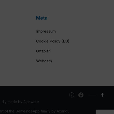
Meta
Impressum
Cookie Policy (EU)
Ortsplan
Webcam
udly made by Alpsware
art of the GemeindeApp family by Axandu