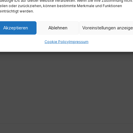
deutige IDs auf dieser Website verarbeiten. Wenn Sie Ihre Zustimmung nicht
eilen oder zurückziehen, können bestimmte Merkmale und Funktionen
inträchtigt werden.
Zeit
18:30
Akzeptieren
Ablehnen
Voreinstellungen anzeig
Cookie Policy
Impressum