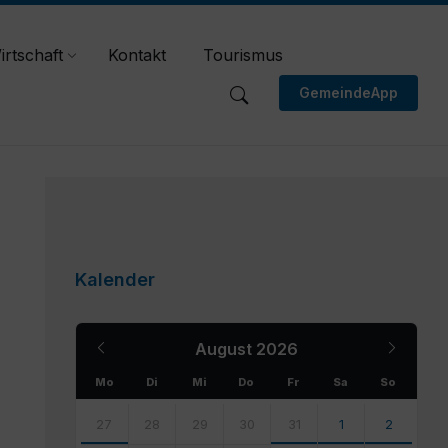
irtschaft
Kontakt
Tourismus
GemeindeApp
Kalender
Previous
Next
August
2026
Month
Month
Mo
Di
Mi
Do
Fr
Sa
So
Skip
calendar
27
28
29
30
31
1
2
days