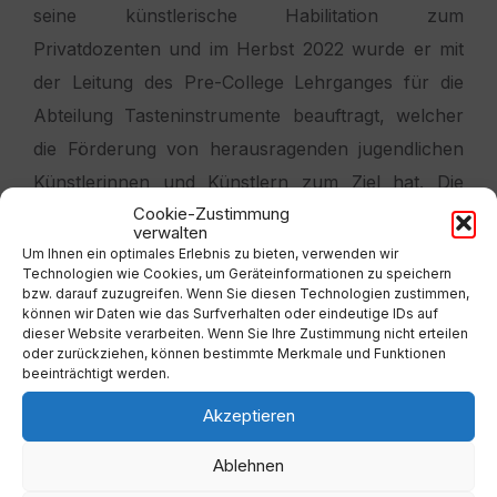
seine künstlerische Habilitation zum
Privatdozenten und im Herbst 2022 wurde er mit
der Leitung des Pre-College Lehrganges für die
Abteilung Tasteninstrumente beauftragt, welcher
die Förderung von herausragenden jugendlichen
Künstlerinnen und Künstlern zum Ziel hat. Die
Cookie-Zustimmung
musischen Einflüsse der beiden Musiker
verwalten
verschmelzen zu einer Symbiose, die hörbar ein
Um Ihnen ein optimales Erlebnis zu bieten, verwenden wir
Technologien wie Cookies, um Geräteinformationen zu speichern
Klangerlebnis der besonderen Art und Weise
bzw. darauf zuzugreifen. Wenn Sie diesen Technologien zustimmen,
schafft.
können wir Daten wie das Surfverhalten oder eindeutige IDs auf
dieser Website verarbeiten. Wenn Sie Ihre Zustimmung nicht erteilen
oder zurückziehen, können bestimmte Merkmale und Funktionen
beeinträchtigt werden.
Die Stiftskirche Millstatt füllen sie mit Werken für
Orgel und Trompete großartiger Komponisten wie
Akzeptieren
unter anderem Johann Sebastian Bach, Johann
Ablehnen
Friedrich Fasch, Allesandro Marcello, Felix