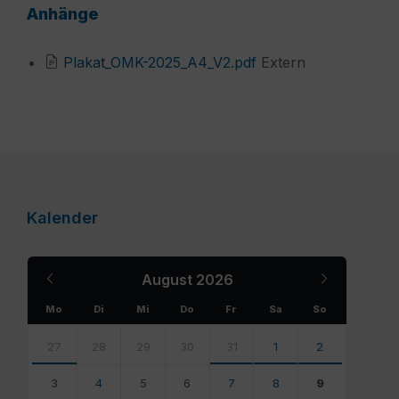
Anhänge
File
Plakat_OMK-2025_A4_V2.pdf
Extern
extension:
pdf
Kalender
Previous
Next
August
2026
Month
Month
Mo
Di
Mi
Do
Fr
Sa
So
Skip
calendar
27
28
29
30
31
1
2
days
3
4
5
6
7
8
9