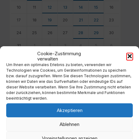
10
11
12
13
14
15
16
17
18
19
20
21
22
23
24
25
26
27
28
29
30
31
1
2
3
4
5
6
Cookie-Zustimmung
Back
verwalten
to
Um Ihnen ein optimales Erlebnis zu bieten, verwenden wir
calendar
Technologien wie Cookies, um Geräteinformationen zu speichern
days
bzw. darauf zuzugreifen. Wenn Sie diesen Technologien zustimmen,
können wir Daten wie das Surfverhalten oder eindeutige IDs auf
Filter
dieser Website verarbeiten. Wenn Sie Ihre Zustimmung nicht erteilen
oder zurückziehen, können bestimmte Merkmale und Funktionen
beeinträchtigt werden.
Von:
Akzeptieren
Ablehnen
Bis:
Voreinstellungen anzeigen