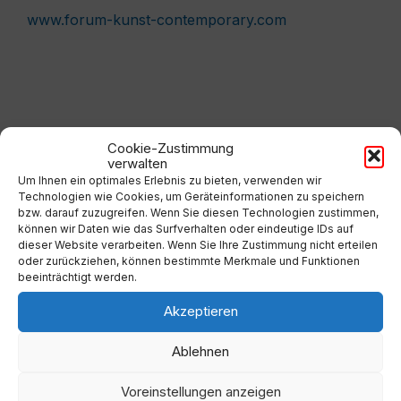
www.forum-kunst-contemporary.com
Cookie-Zustimmung
verwalten
Um Ihnen ein optimales Erlebnis zu bieten, verwenden wir
Technologien wie Cookies, um Geräteinformationen zu speichern
Kalender
bzw. darauf zuzugreifen. Wenn Sie diesen Technologien zustimmen,
können wir Daten wie das Surfverhalten oder eindeutige IDs auf
dieser Website verarbeiten. Wenn Sie Ihre Zustimmung nicht erteilen
oder zurückziehen, können bestimmte Merkmale und Funktionen
Previous
Next
August
2026
beeinträchtigt werden.
Month
Month
Mo
Di
Mi
Do
Fr
Sa
So
Akzeptieren
Skip
calendar
27
28
29
30
31
1
2
Ablehnen
days
3
4
5
6
7
8
9
Voreinstellungen anzeigen