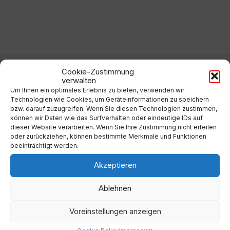
Cookie-Zustimmung
verwalten
Kalender
Um Ihnen ein optimales Erlebnis zu bieten, verwenden wir
Technologien wie Cookies, um Geräteinformationen zu speichern
bzw. darauf zuzugreifen. Wenn Sie diesen Technologien zustimmen,
können wir Daten wie das Surfverhalten oder eindeutige IDs auf
Previous
Next
August
2026
dieser Website verarbeiten. Wenn Sie Ihre Zustimmung nicht erteilen
oder zurückziehen, können bestimmte Merkmale und Funktionen
Month
Month
Mo
Di
Mi
Do
Fr
Sa
So
beeinträchtigt werden.
Skip
Akzeptieren
calendar
27
28
29
30
31
1
2
days
3
4
5
6
7
8
9
Ablehnen
10
11
12
13
14
15
16
Voreinstellungen anzeigen
17
18
19
20
21
22
23