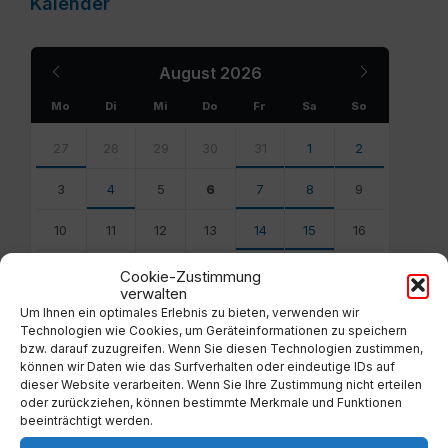
Kalender
Previous
Next
August
2026
Month
Month
Mo
Di
Mi
Do
Fr
Sa
So
Skip
calendar
27
28
29
30
31
1
2
days
3
4
5
6
7
8
9
10
11
12
13
14
15
16
17
18
19
20
21
22
23
Cookie-Zustimmung
verwalten
24
25
26
27
28
29
30
Um Ihnen ein optimales Erlebnis zu bieten, verwenden wir
Technologien wie Cookies, um Geräteinformationen zu speichern
bzw. darauf zuzugreifen. Wenn Sie diesen Technologien zustimmen,
31
1
2
3
4
5
6
können wir Daten wie das Surfverhalten oder eindeutige IDs auf
Back
dieser Website verarbeiten. Wenn Sie Ihre Zustimmung nicht erteilen
to
oder zurückziehen, können bestimmte Merkmale und Funktionen
calendar
beeinträchtigt werden.
days