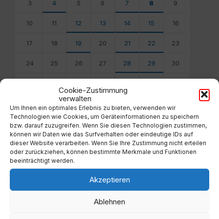
3
4
5
6
7
8
9
10
11
12
13
14
15
16
17
18
19
20
21
22
23
24
25
26
27
28
29
30
31
1
2
3
4
5
6
Cookie-Zustimmung
verwalten
Back
to
Um Ihnen ein optimales Erlebnis zu bieten, verwenden wir
calendar
Technologien wie Cookies, um Geräteinformationen zu speichern
days
bzw. darauf zuzugreifen. Wenn Sie diesen Technologien zustimmen,
können wir Daten wie das Surfverhalten oder eindeutige IDs auf
dieser Website verarbeiten. Wenn Sie Ihre Zustimmung nicht erteilen
Filter
oder zurückziehen, können bestimmte Merkmale und Funktionen
beeinträchtigt werden.
Akzeptieren
Von:
Ablehnen
Bis: