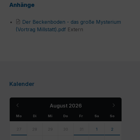
Anhänge
Der Beckenboden - das große Mysterium
File
(Vortrag Millstatt).pdf
Extern
extension:
pdf
Kalender
Previous
Next
August
2026
Month
Month
Mo
Di
Mi
Do
Fr
Sa
So
Skip
calendar
27
28
29
30
31
1
2
days