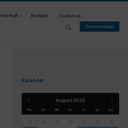
irtschaft
Kontakt
Tourismus
GemeindeApp
Kalender
Previous
Next
August
2026
Month
Month
Mo
Di
Mi
Do
Fr
Sa
So
Skip
calendar
27
28
29
30
31
1
2
days