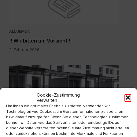
ALLGEMEIN
!! Wir bitten um Vorsicht !!
2. Februar 2026
20251111_Flyer.pdf
Cookie-Zustimmung
verwalten
Um Ihnen ein optimales Erlebnis zu bieten, verwenden wir
ALLGEMEIN
Technologien wie Cookies, um Geräteinformationen zu speichern
bzw. darauf zuzugreifen. Wenn Sie diesen Technologien zustimmen,
Reihenhausanlage Tschierweg – Ihr Zuhause
können wir Daten wie das Surfverhalten oder eindeutige IDs auf
am Millstätter See
dieser Website verarbeiten. Wenn Sie Ihre Zustimmung nicht erteilen
oder zurückziehen, können bestimmte Merkmale und Funktionen
24. November 2025