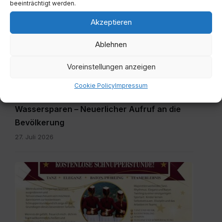
beeinträchtigt werden.
Akzeptieren
20260727_Wassersparen.pdf
Ablehnen
Voreinstellungen anzeigen
Cookie Policy
Impressum
ALLGEMEIN
Wassersparen – Neuerlicher Aufruf an die
Bevölkerung
27. Juli 2026
plakát
pdf.pdf